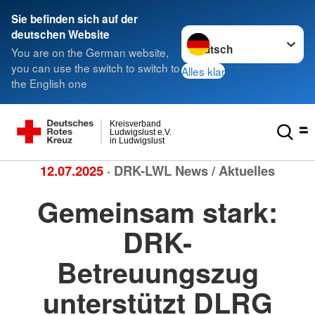
Sie befinden sich auf der
Sprache wechseln zu
deutschen Website
You are on the German website,
you can use the switch to switch to
Alles klar
the English one
Kreisverband
Ludwigslust e.V.
in Ludwigslust
12.07.2025
· DRK-LWL News / Aktuelles
Gemeinsam stark:
DRK-
Betreuungszug
unterstützt DLRG