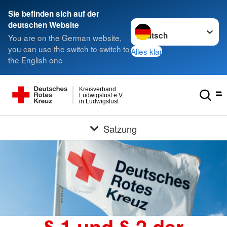
Sie befinden sich auf der
Sprache wechseln zu
deutschen Website
You are on the German website,
you can use the switch to switch to
Alles klar
the English one
Kreisverband
Ludwigslust e.V.
in Ludwigslust
Satzung
§ 1 und § 2 der