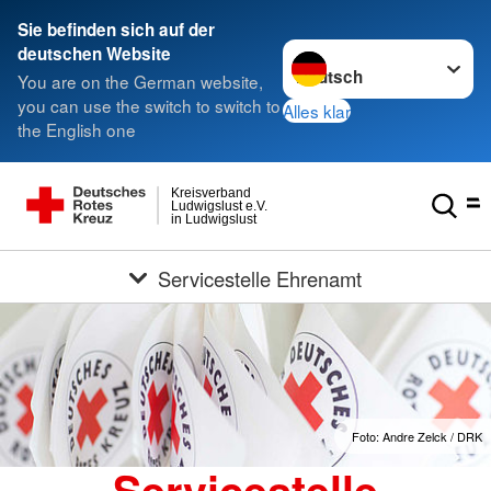
Sie befinden sich auf der
Sprache wechseln zu
deutschen Website
You are on the German website,
you can use the switch to switch to
Alles klar
the English one
Kreisverband
Ludwigslust e.V.
in Ludwigslust
Servicestelle Ehrenamt
Foto: Andre Zelck / DRK
Servicestelle