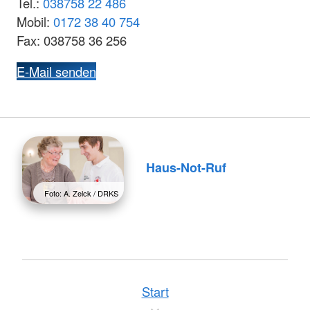
Tel.:
038758 22 486
Mobil:
0172 38 40 754
Fax: 038758 36 256
E-Mail senden
Haus-Not-Ruf
Foto: A. Zelck / DRKS
Start