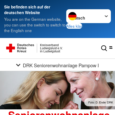
Sie befinden sich auf der
Sprache wechseln zu
deutschen Website
You are on the German website,
you can use the switch to switch to
Alles klar
the English one
Kreisverband
Ludwigslust e.V.
in Ludwigslust
DRK Seniorenwohnanlage Pampow I
Foto: D. Ende/ DRK
Seniorenwohnanlage